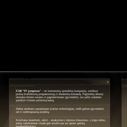
UAB “IT progresas
” – tai internetinių sprendimų kompanija, sutelkusi
puikią kvalifikuotų programuotojų ir dizainerių komandą. Pagrindinį dėmesį
skiriame kliento norams ir pageidavimams įgyvendinti, tuo pačiu siekdami
pasiūlyti visiems priimtiną kainą.
Darbai atliekami panaudojant įvairias technologijas, todėl galime įgyvendinti
net ir sudėtingiausią projektą.
Kviečiame skambinti, rašyti – atsakysime į rūpimus klausimus, o jeigu reikes,
mūsų vadybininkai visada gali atvykti pas jus aptarti galimą
bendradarbiavimą.